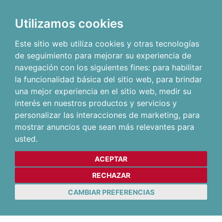
Utilizamos cookies
Este sitio web utiliza cookies y otras tecnologías
de seguimiento para mejorar su experiencia de
navegación con los siguientes fines:
para habilitar
la funcionalidad básica del sitio web
,
para brindar
una mejor experiencia en el sitio web
,
medir su
interés en nuestros productos y servicios y
personalizar las interacciones de marketing
,
para
mostrar anuncios que sean más relevantes para
usted
.
ACEPTAR
RECHAZAR
CAMBIAR PREFERENCIAS