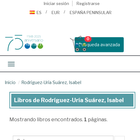
Iniciar sesión
Registrarse
ES
EUR
ESPAÑA PENINSULAR
0
Busqueda avanzada
Toggle navigation
Inicio
Rodríguez-Uría Suárez, Isabel
Libros de Rodríguez-Uría Suárez, Isabel
Libros
de
Mostrando
libros encontrados.
1
páginas.
Rodríguez-
Uría