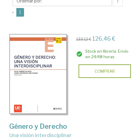
Suárez,
↑
Isabel
(current)
«
1
126,46 €
133,12 €
Stock en librería. Envío
en 24/48 horas
COMPRAR
Género y Derecho
una visión interdisciplinar