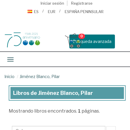
Iniciar sesión
Registrarse
ES
EUR
ESPAÑA PENINSULAR
0
Busqueda avanzada
Toggle navigation
Inicio
Jiménez Blanco, Pilar
Libros de Jiménez Blanco, Pilar
Libros
de
Mostrando
libros encontrados.
1
páginas.
Jiménez
Blanco,