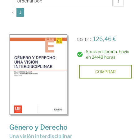
Pilar
↑
(current)
«
1
126,46 €
133,12 €
Stock en librería. Envío
en 24/48 horas
COMPRAR
Género y Derecho
una visión interdisciplinar