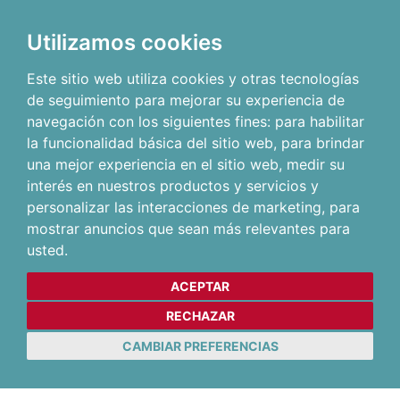
Utilizamos cookies
Este sitio web utiliza cookies y otras tecnologías
de seguimiento para mejorar su experiencia de
navegación con los siguientes fines:
para habilitar
la funcionalidad básica del sitio web
,
para brindar
una mejor experiencia en el sitio web
,
medir su
interés en nuestros productos y servicios y
personalizar las interacciones de marketing
,
para
mostrar anuncios que sean más relevantes para
usted
.
ACEPTAR
RECHAZAR
CAMBIAR PREFERENCIAS