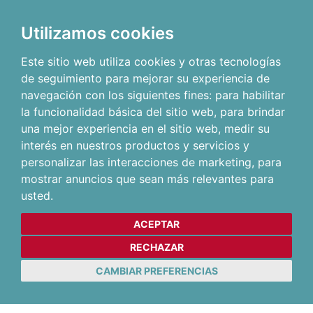
Utilizamos cookies
Este sitio web utiliza cookies y otras tecnologías
de seguimiento para mejorar su experiencia de
navegación con los siguientes fines:
para habilitar
la funcionalidad básica del sitio web
,
para brindar
una mejor experiencia en el sitio web
,
medir su
interés en nuestros productos y servicios y
personalizar las interacciones de marketing
,
para
mostrar anuncios que sean más relevantes para
usted
.
ACEPTAR
RECHAZAR
CAMBIAR PREFERENCIAS