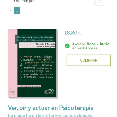
E.
↑
(current)
«
1
18,80 €
Stock en librería. Envío
en 24/48 horas
COMPRAR
Ver, oír y actuar en Psicoterapia
La empatía en las intervenciones clínicas