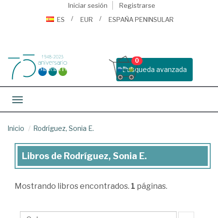
Iniciar sesión
Registrarse
ES
EUR
ESPAÑA PENINSULAR
0
Busqueda avanzada
Toggle navigation
Inicio
Rodríguez, Sonia E.
Libros de Rodríguez, Sonia E.
Libros
de
Mostrando
libros encontrados.
1
páginas.
Rodríguez,
Sonia