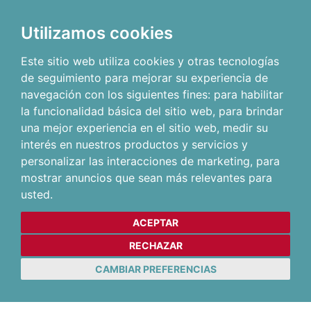
Utilizamos cookies
Este sitio web utiliza cookies y otras tecnologías
de seguimiento para mejorar su experiencia de
navegación con los siguientes fines:
para habilitar
la funcionalidad básica del sitio web
,
para brindar
una mejor experiencia en el sitio web
,
medir su
interés en nuestros productos y servicios y
personalizar las interacciones de marketing
,
para
mostrar anuncios que sean más relevantes para
usted
.
ACEPTAR
RECHAZAR
CAMBIAR PREFERENCIAS