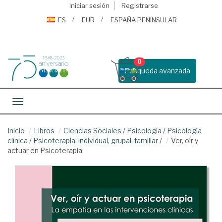
Iniciar sesión
Registrarse
ES
EUR
ESPAÑA PENINSULAR
0
Busqueda avanzada
Toggle navigation
Inicio
Libros
Ciencias Sociales
/
Psicología
/
Psicología
clínica
/
Psicoterapia: individual, grupal, familiar
/
Ver, oír y
actuar en Psicoterapia