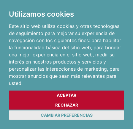
Utilizamos cookies
Este sitio web utiliza cookies y otras tecnologías
de seguimiento para mejorar su experiencia de
navegación con los siguientes fines:
para habilitar
la funcionalidad básica del sitio web
,
para brindar
una mejor experiencia en el sitio web
,
medir su
interés en nuestros productos y servicios y
personalizar las interacciones de marketing
,
para
mostrar anuncios que sean más relevantes para
usted
.
ACEPTAR
RECHAZAR
CAMBIAR PREFERENCIAS