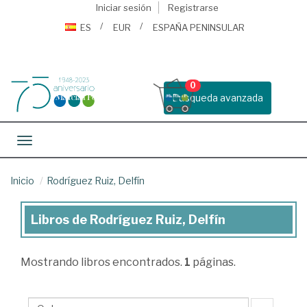
Iniciar sesión
Registrarse
ES
EUR
ESPAÑA PENINSULAR
0
Busqueda avanzada
Toggle navigation
Inicio
Rodríguez Ruiz, Delfín
Libros de Rodríguez Ruiz, Delfín
Libros
de
Mostrando
libros encontrados.
1
páginas.
Rodríguez
Ruiz,