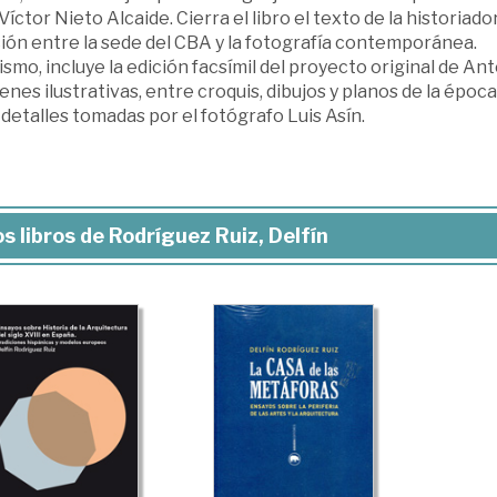
Víctor Nieto Alcaide. Cierra el libro el texto de la historiad
ión entre la sede del CBA y la fotografía contemporánea.
smo, incluye la edición facsímil del proyecto original de A
nes ilustrativas, entre croquis, dibujos y planos de la époc
 detalles tomadas por el fotógrafo Luis Asín.
s libros de Rodríguez Ruiz, Delfín