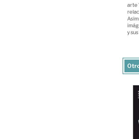
arte 
relac
Asimi
imáge
y sus
Otro