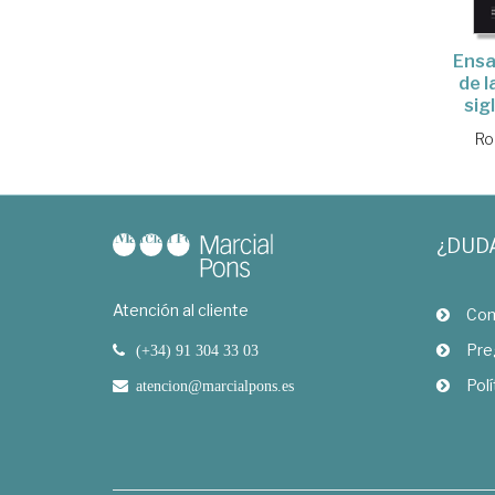
Ensa
de l
sig
Ro
¿DUD
Atención al cliente
Com
Pre
(+34) 91 304 33 03
Polí
atencion@marcialpons.es