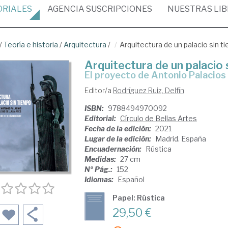
ORIALES
AGENCIA
SUSCRIPCIONES
NUESTRAS
LI
/
Teoría e historia
/
Arquitectura
/
Arquitectura de un palacio sin t
Arquitectura de un palacio 
el proyecto de Antonio Palacios
Editor/a
Rodríguez Ruiz, Delfín
ISBN:
9788494970092
Editorial:
Círculo de Bellas Artes
Fecha de la edición:
2021
Lugar de la edición:
Madrid. España
Encuadernación:
Rústica
Medidas:
27 cm
Nº Pág.:
152
Idiomas:
Español
Papel: Rústica
29,50 €