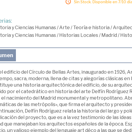
Sin Stock. Disponible en 7/10 día
rias:
toria y Ciencias Humanas
/
Arte
/
Teoría e historia
/
Arquite
toria y Ciencias Humanas
/
Historias Locales
/
Madrid
/
Histo
umen
l edificio del Círculo de Bellas Artes, inaugurado en 1926,
iempo, sacra, moderna, llena de citas y alegorías clásicas e
ituye una historia arquitectónica del edificio, de su arquitec
ido por el catedrático en historia del arte Delfín Rodríguez 
 el nacimiento del Madrid monumental y metropolitano. Abre 
áticas de las metrópolis», que firma el arquitecto y presi
tinuación, Delfín Rodríguez relata la historia del largo y p
icación del proyecto, que es a la vez testimonio de las ideas 
d que manejaban los arquitectos españoles de la época. Esp
cio, un valioso ejemplo del lenguaje art déco a las que se ded