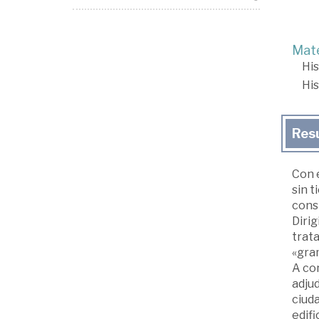
Mate
His
His
Res
Con e
sin t
const
Dirig
trata
«gram
A con
adjud
ciuda
edifi