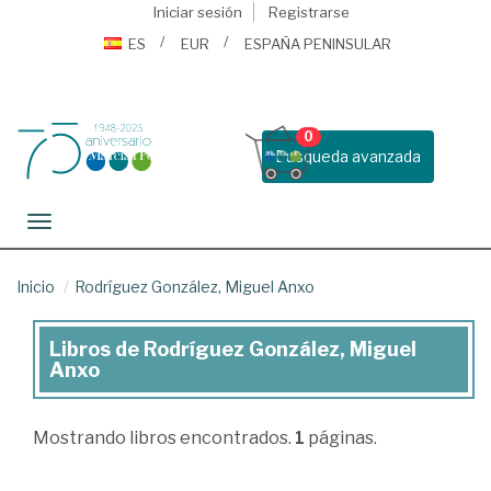
Iniciar sesión
Registrarse
ES
EUR
ESPAÑA PENINSULAR
0
Busqueda avanzada
Toggle navigation
Inicio
Rodríguez González, Miguel Anxo
Libros de Rodríguez González, Miguel
Libros
Anxo
de
Rodríguez
Mostrando
libros encontrados.
1
páginas.
González,