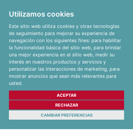
Utilizamos cookies
Este sitio web utiliza cookies y otras tecnologías
de seguimiento para mejorar su experiencia de
navegación con los siguientes fines:
para habilitar
la funcionalidad básica del sitio web
,
para brindar
una mejor experiencia en el sitio web
,
medir su
interés en nuestros productos y servicios y
personalizar las interacciones de marketing
,
para
mostrar anuncios que sean más relevantes para
usted
.
ACEPTAR
RECHAZAR
CAMBIAR PREFERENCIAS