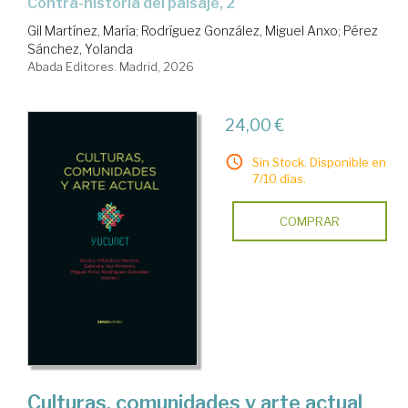
Contra-historia del paisaje, 2
Gil Martínez, María
;
Rodríguez González, Miguel Anxo
;
Pérez
Sánchez, Yolanda
Abada Editores. Madrid, 2026
24,00 €
Sin Stock. Disponible en
7/10 días.
COMPRAR
Culturas, comunidades y arte actual