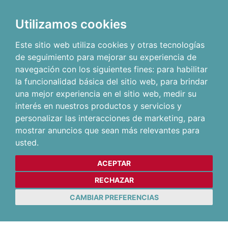
Utilizamos cookies
Este sitio web utiliza cookies y otras tecnologías
de seguimiento para mejorar su experiencia de
navegación con los siguientes fines:
para habilitar
la funcionalidad básica del sitio web
,
para brindar
una mejor experiencia en el sitio web
,
medir su
interés en nuestros productos y servicios y
personalizar las interacciones de marketing
,
para
mostrar anuncios que sean más relevantes para
usted
.
ACEPTAR
RECHAZAR
CAMBIAR PREFERENCIAS