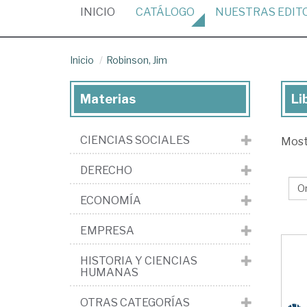
(CURRENT)
INICIO
CATÁLOGO
NUESTRAS
EDIT
Inicio
Robinson, Jim
Materias
Li
Lib
de
CIENCIAS SOCIALES
Mos
Rob
Ji
DERECHO
ECONOMÍA
EMPRESA
HISTORIA Y CIENCIAS
HUMANAS
OTRAS CATEGORÍAS