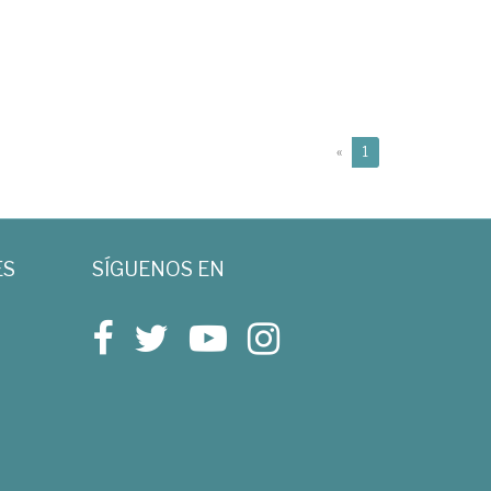
(current)
«
1
ES
SÍGUENOS EN