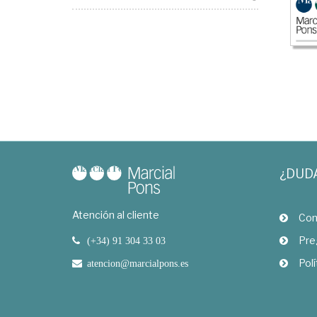
¿DUD
Atención al cliente
Com
Pre
(+34) 91 304 33 03
Polí
atencion@marcialpons.es