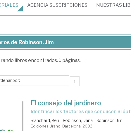
ORIALES
AGENCIA
SUSCRIPCIONES
NUESTRAS
LI
bros de Robinson, Jim
ros
trando
libros encontrados.
1
páginas.
inson,
m
↑
El consejo del jardinero
identificar los factores que conducen al ó
Blanchard, Ken
Robinson, Dana
Robinson, Jim
Ediciones Urano. Barcelona, 2003