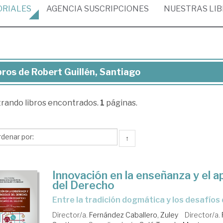
ORIALES
AGENCIA
SUSCRIPCIONES
NUESTRAS
LI
bros de Robert Guillén, Santiago
ros
trando
libros encontrados.
1
páginas.
bert
llén,
ntiago
↑
Innovación en la enseñanza y el a
del Derecho
Entre la tradición dogmática y los desafíos 
Director/a.
Fernández Caballero, Zuley
Director/a.