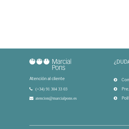
¿DUD
Atención al cliente
Com
Pre
(+34) 91 304 33 03
Polí
atencion@marcialpons.es