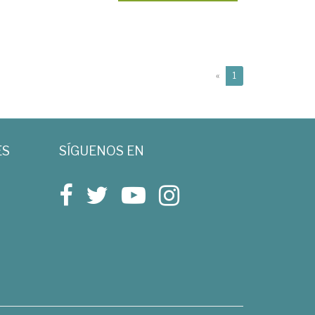
(current)
«
1
ES
SÍGUENOS EN