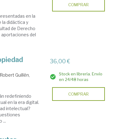
COMPRAR
presentadas en la
la didáctica y
cultad de Derecho
 aportaciones del
opiedad
36,00 €
Stock en librería. Envío
.
Robert Guillén,
en 24/48 horas
COMPRAR
án redefiniendo
l en la era digital.
ad intelectual?
cuestiones
...