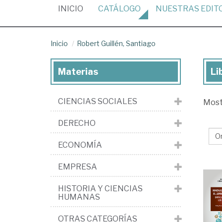
(CURRENT)
INICIO
CATÁLOGO
NUESTRAS
EDIT
Inicio
Robert Guillén, Santiago
Materias
Li
Lib
de
CIENCIAS SOCIALES
Mos
Ro
Gui
DERECHO
Sa
ECONOMÍA
EMPRESA
HISTORIA Y CIENCIAS
HUMANAS
OTRAS CATEGORÍAS