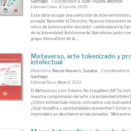
Santiago
Coordinador/a.
Solé Truyols, Montse
Editorial Colex. A Coruña, 2025
Esta obra recoge una selección de intervenciones 
jornada 'Aprender el Derecho. Nuevos horizontes de 
retos de la innovación docente', celebrada en la Fa
de la Universidad Autónoma de Barcelona, junto con
grupo InnovaDret de la ...
Metaverso, arte tokenizado y pr
intelectual
Director/a.
Navas Navarro, Susana
Coordinador/a
Santiago
Editorial Reus. Madrid, 2023
El Metaverso y los Tokens No Fungibles (NFTs) est
nuestra comprensión del arte y la propiedad intelectua
¿Cómo interactúan estos conceptos con la propied
¿Qué desafíos y opor­tunidades presentan? Estas 
esenciales se abordaron en las jomadas “Metaverso 