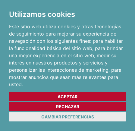
Utilizamos cookies
Este sitio web utiliza cookies y otras tecnologías
de seguimiento para mejorar su experiencia de
navegación con los siguientes fines:
para habilitar
la funcionalidad básica del sitio web
,
para brindar
una mejor experiencia en el sitio web
,
medir su
interés en nuestros productos y servicios y
personalizar las interacciones de marketing
,
para
mostrar anuncios que sean más relevantes para
usted
.
ACEPTAR
RECHAZAR
CAMBIAR PREFERENCIAS