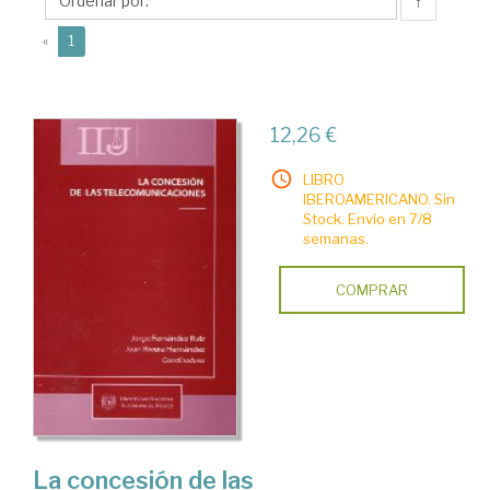
Juan
↑
(current)
«
1
12,26 €
LIBRO
IBEROAMERICANO. Sin
Stock. Envío en 7/8
semanas.
COMPRAR
La concesión de las