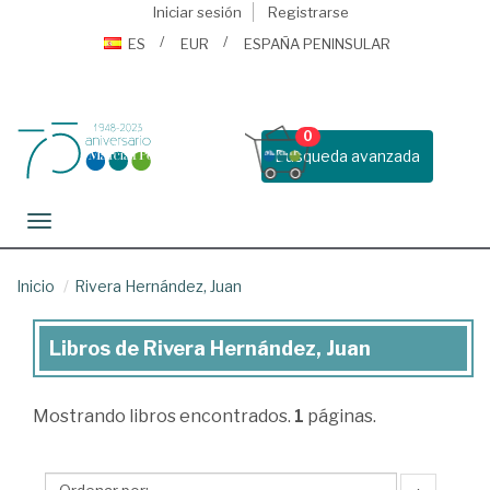
Iniciar sesión
Registrarse
ES
EUR
ESPAÑA PENINSULAR
0
Busqueda avanzada
Toggle navigation
Inicio
Rivera Hernández, Juan
Libros de Rivera Hernández, Juan
Libros
de
Mostrando
libros encontrados.
1
páginas.
Rivera
Hernández,