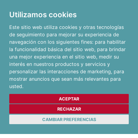
Utilizamos cookies
Este sitio web utiliza cookies y otras tecnologías
de seguimiento para mejorar su experiencia de
navegación con los siguientes fines:
para habilitar
la funcionalidad básica del sitio web
,
para brindar
una mejor experiencia en el sitio web
,
medir su
interés en nuestros productos y servicios y
personalizar las interacciones de marketing
,
para
mostrar anuncios que sean más relevantes para
usted
.
ACEPTAR
RECHAZAR
CAMBIAR PREFERENCIAS