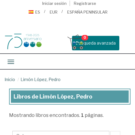
Iniciar sesión
Registrarse
ES
EUR
ESPAÑA PENINSULAR
0
Busqueda avanzada
Toggle navigation
Inicio
Limón López, Pedro
Libros de Limón López, Pedro
Libros
de
Mostrando
libros encontrados.
1
páginas.
Limón
López,