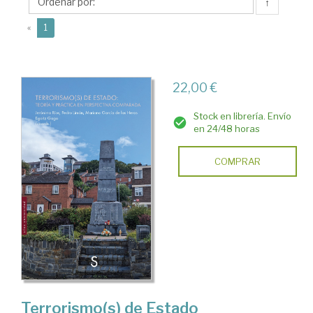
Pedro
↑
(current)
«
1
22,00 €
Stock en librería. Envío
en 24/48 horas
COMPRAR
Terrorismo(s) de Estado