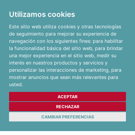
Utilizamos cookies
Este sitio web utiliza cookies y otras tecnologías
de seguimiento para mejorar su experiencia de
navegación con los siguientes fines:
para habilitar
la funcionalidad básica del sitio web
,
para brindar
una mejor experiencia en el sitio web
,
medir su
interés en nuestros productos y servicios y
personalizar las interacciones de marketing
,
para
mostrar anuncios que sean más relevantes para
usted
.
ACEPTAR
RECHAZAR
CAMBIAR PREFERENCIAS