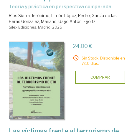
Teoría y práctica en perspectiva comparada
Ríos Sierra, Jerónimo
;
Limón López, Pedro
;
García de las
Heras González, Mariano
;
Gago Antón, Egoitz
Sílex Ediciones. Madrid, 2025
24,00 €
Sin Stock. Disponible en
7/10 días.
COMPRAR
Las víctimas frente al terrorismo de