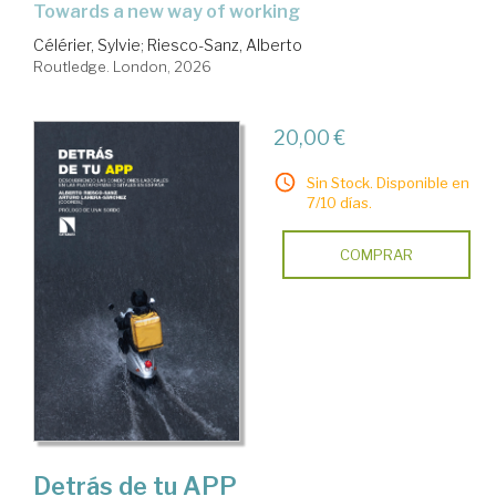
towards a new way of working
Célérier, Sylvie
;
Riesco-Sanz, Alberto
Routledge. London, 2026
20,00 €
Sin Stock. Disponible en
7/10 días.
COMPRAR
Detrás de tu APP