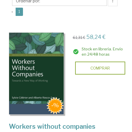
Alberto
↑
(current)
«
1
58,24 €
61,31 €
Stock en librería. Envío
en 24/48 horas
COMPRAR
Workers without companies