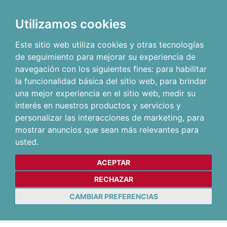
Utilizamos cookies
Este sitio web utiliza cookies y otras tecnologías
de seguimiento para mejorar su experiencia de
navegación con los siguientes fines:
para habilitar
la funcionalidad básica del sitio web
,
para brindar
una mejor experiencia en el sitio web
,
medir su
interés en nuestros productos y servicios y
personalizar las interacciones de marketing
,
para
mostrar anuncios que sean más relevantes para
usted
.
ACEPTAR
RECHAZAR
CAMBIAR PREFERENCIAS