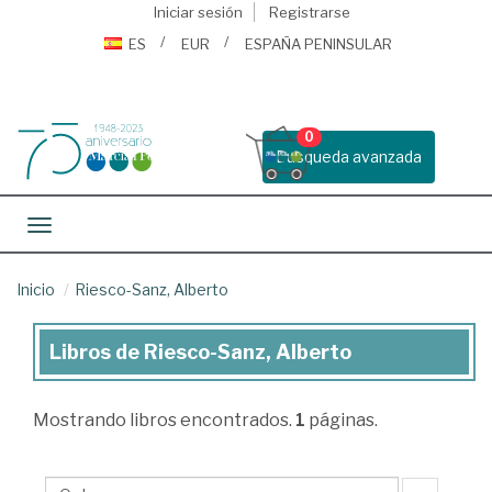
Iniciar sesión
Registrarse
ES
EUR
ESPAÑA PENINSULAR
0
Busqueda avanzada
Toggle navigation
Inicio
Riesco-Sanz, Alberto
Libros de Riesco-Sanz, Alberto
Libros
de
Mostrando
libros encontrados.
1
páginas.
Riesco-
Sanz,