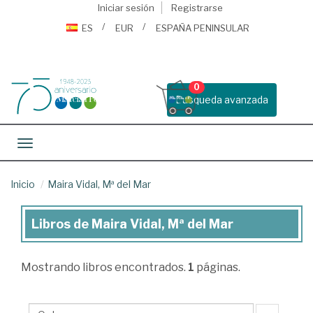
Iniciar sesión
Registrarse
ES
EUR
ESPAÑA PENINSULAR
0
Busqueda avanzada
Toggle navigation
Inicio
Maira Vidal, Mª del Mar
Libros de Maira Vidal, Mª del Mar
Libros
de
Mostrando
libros encontrados.
1
páginas.
Maira
Vidal,