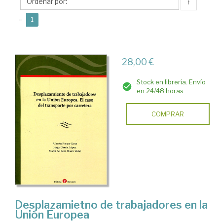
Mª
↑
del
(current)
«
1
Mar
28,00 €
Stock en librería. Envío
en 24/48 horas
COMPRAR
Desplazamietno de trabajadores en la
Unión Europea