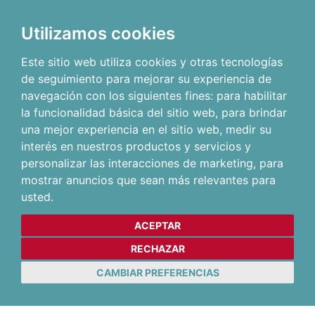
Utilizamos cookies
Este sitio web utiliza cookies y otras tecnologías
de seguimiento para mejorar su experiencia de
navegación con los siguientes fines:
para habilitar
la funcionalidad básica del sitio web
,
para brindar
una mejor experiencia en el sitio web
,
medir su
interés en nuestros productos y servicios y
personalizar las interacciones de marketing
,
para
mostrar anuncios que sean más relevantes para
usted
.
ACEPTAR
RECHAZAR
CAMBIAR PREFERENCIAS