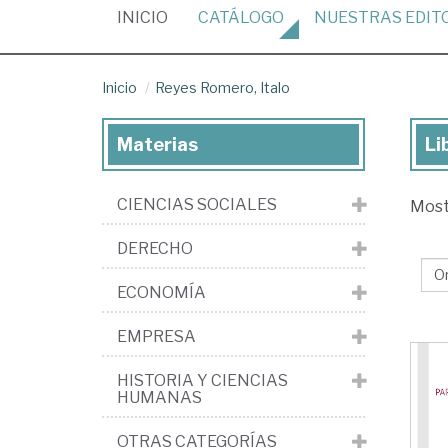
(CURRENT)
INICIO
CATÁLOGO
NUESTRAS
EDIT
Inicio
Reyes Romero, Italo
Materias
Li
Lib
de
CIENCIAS SOCIALES
Mos
Re
Ro
DERECHO
Ita
ECONOMÍA
EMPRESA
HISTORIA Y CIENCIAS
HUMANAS
OTRAS CATEGORÍAS