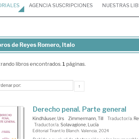
ORIALES
AGENCIA
SUSCRIPCIONES
NUESTRAS
LI
bros de Reyes Romero, Italo
ros
trando
libros encontrados.
1
páginas.
yes
mero,
lo
↑
Derecho penal. Parte general
Kindhäuser, Urs
Zimmermann, Till
Traductor/a.
Re
Traductor/a.
Solavagione, Lucía
Editorial Tirant lo Blanch. Valencia, 2024