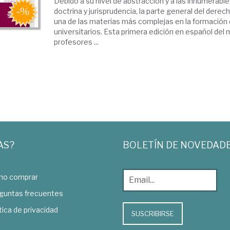
Debido a su nivel de abstracción y a las innumerable
doctrina y jurisprudencia, la parte general del derec
una de las materias más complejas en la formación
universitarios. Esta primera edición en español del 
profesores ...
AS?
BOLETÍN DE NOVEDAD
o comprar
guntas frecuentes
tica de privacidad
SUSCRIBIRSE