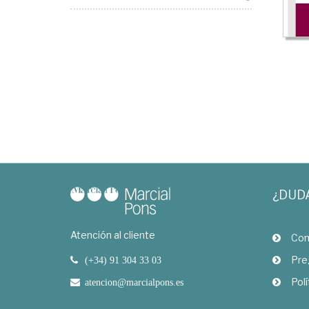
¿DUD
Atención al cliente
Com
Pre
(+34) 91 304 33 03
Polí
atencion@marcialpons.es