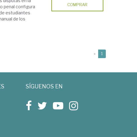
s disputas en la
COMPRAR
ho penal configura
 de estudiantes
manual de los
(current)
«
1
ES
SÍGUENOS EN