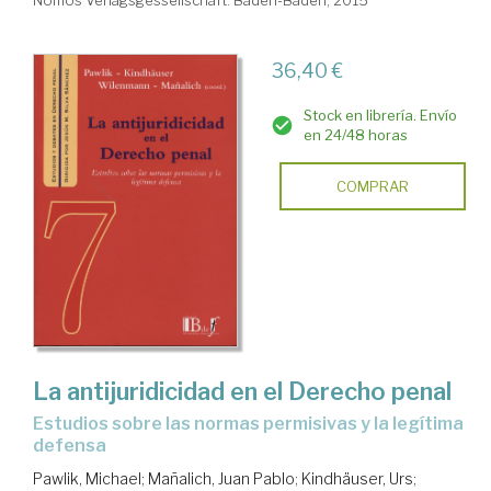
Nomos Verlagsgessellschaft. Baden-Baden, 2015
36,40 €
Stock en librería. Envío
en 24/48 horas
COMPRAR
La antijuridicidad en el Derecho penal
estudios sobre las normas permisivas y la legítima
defensa
Pawlik, Michael
;
Mañalich, Juan Pablo
;
Kindhäuser, Urs
;