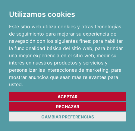
Utilizamos cookies
Este sitio web utiliza cookies y otras tecnologías
de seguimiento para mejorar su experiencia de
navegación con los siguientes fines:
para habilitar
la funcionalidad básica del sitio web
,
para brindar
una mejor experiencia en el sitio web
,
medir su
interés en nuestros productos y servicios y
personalizar las interacciones de marketing
,
para
mostrar anuncios que sean más relevantes para
usted
.
ACEPTAR
RECHAZAR
CAMBIAR PREFERENCIAS