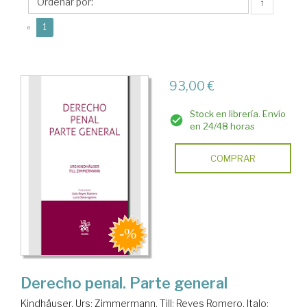
↑
(current)
«
1
93,00 €
Stock en librería. Envío
en 24/48 horas
COMPRAR
Derecho penal. Parte general
Kindhäuser, Urs
;
Zimmermann, Till
;
Reyes Romero, Italo
;