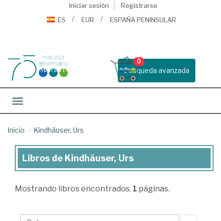
Iniciar sesión
Registrarse
ES
EUR
ESPAÑA PENINSULAR
0
Busqueda avanzada
Toggle navigation
Inicio
Kindhäuser, Urs
Libros de Kindhäuser, Urs
Libros
de
Mostrando
libros encontrados.
1
páginas.
Kindhäuser,
Urs