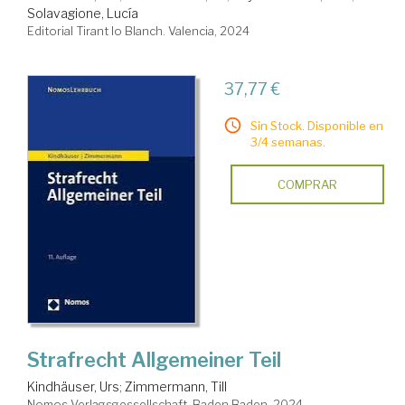
Solavagione, Lucía
Editorial Tirant lo Blanch. Valencia, 2024
37,77 €
Sin Stock. Disponible en
3/4 semanas.
COMPRAR
Strafrecht Allgemeiner Teil
Kindhäuser, Urs
;
Zimmermann, Till
Nomos Verlagsgessellschaft. Baden Baden, 2024