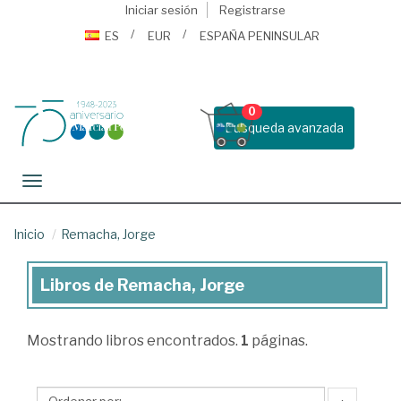
Iniciar sesión
Registrarse
ES
EUR
ESPAÑA PENINSULAR
0
Busqueda avanzada
Toggle navigation
Inicio
Remacha, Jorge
Libros de Remacha, Jorge
Libros
de
Mostrando
libros encontrados.
1
páginas.
Remacha,
Jorge