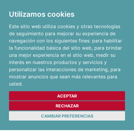
Utilizamos cookies
Este sitio web utiliza cookies y otras tecnologías
de seguimiento para mejorar su experiencia de
navegación con los siguientes fines:
para habilitar
la funcionalidad básica del sitio web
,
para brindar
una mejor experiencia en el sitio web
,
medir su
interés en nuestros productos y servicios y
personalizar las interacciones de marketing
,
para
mostrar anuncios que sean más relevantes para
usted
.
ACEPTAR
RECHAZAR
CAMBIAR PREFERENCIAS