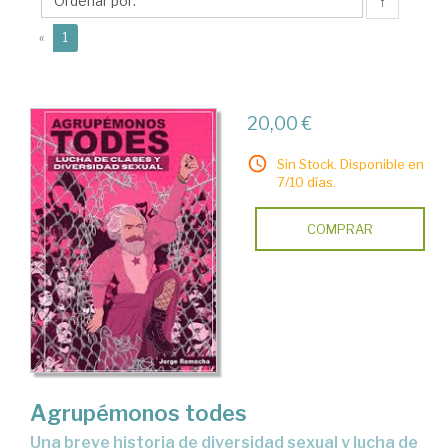
↑
(current)
«
1
20,00 €
Sin Stock. Disponible en
7/10 días.
COMPRAR
Agrupémonos todes
Una breve historia de diversidad sexual y lucha de