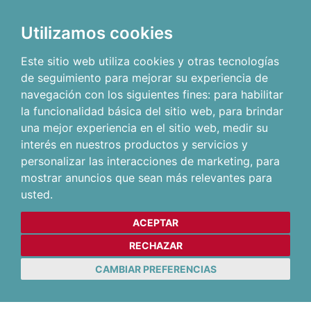
Utilizamos cookies
Este sitio web utiliza cookies y otras tecnologías
de seguimiento para mejorar su experiencia de
navegación con los siguientes fines:
para habilitar
la funcionalidad básica del sitio web
,
para brindar
una mejor experiencia en el sitio web
,
medir su
interés en nuestros productos y servicios y
personalizar las interacciones de marketing
,
para
mostrar anuncios que sean más relevantes para
usted
.
ACEPTAR
RECHAZAR
CAMBIAR PREFERENCIAS