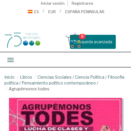
Iniciar sesión
Registrarse
ES
EUR
ESPAÑA PENINSULAR
0
Busqueda avanzada
Toggle navigation
Inicio
Libros
Ciencias Sociales
/
Ciencia Política
/
Filosofía
política
/
Pensamiento político contemporáneo
/
Agrupémonos todes