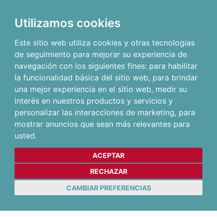
Utilizamos cookies
Este sitio web utiliza cookies y otras tecnologías
de seguimiento para mejorar su experiencia de
navegación con los siguientes fines:
para habilitar
la funcionalidad básica del sitio web
,
para brindar
una mejor experiencia en el sitio web
,
medir su
interés en nuestros productos y servicios y
personalizar las interacciones de marketing
,
para
mostrar anuncios que sean más relevantes para
usted
.
ACEPTAR
RECHAZAR
CAMBIAR PREFERENCIAS