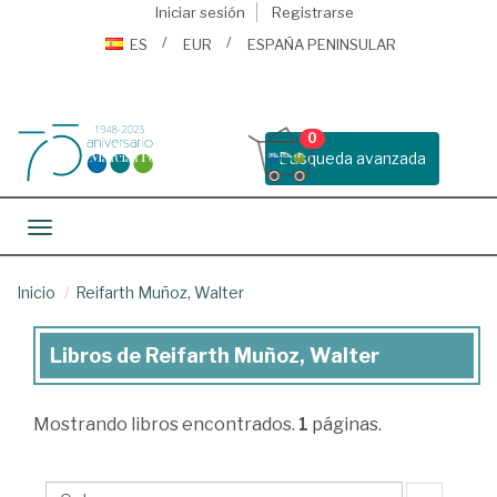
Iniciar sesión
Registrarse
ES
EUR
ESPAÑA PENINSULAR
0
Busqueda avanzada
Toggle navigation
Inicio
Reifarth Muñoz, Walter
Libros de Reifarth Muñoz, Walter
Libros
de
Mostrando
libros encontrados.
1
páginas.
Reifarth
Muñoz,