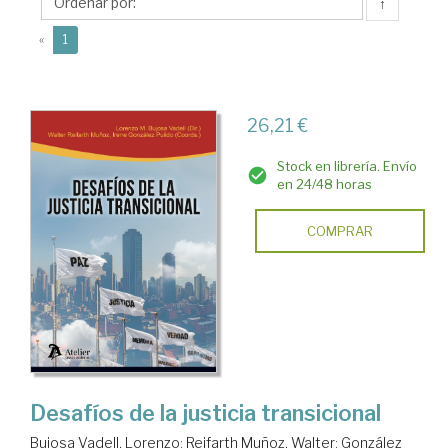
Walter
↑
(current)
«
1
26,21 €
Stock en librería. Envío
en 24/48 horas
COMPRAR
Desafíos de la justicia transicional
Bujosa Vadell, Lorenzo
;
Reifarth Muñoz, Walter
;
González