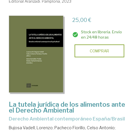
Editorial Aranzadi. Pamplona, 2023
25,00 €
Stock en librería. Envío
en 24/48 horas
COMPRAR
La tutela jurídica de los alimentos ante
el Derecho Ambiental
Derecho Ambiental contemporáneo España/Brasil
Bujosa Vadell, Lorenzo
;
Pacheco Fiorillo, Celso Antonio
;