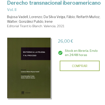
Derecho transnacional iberoamericano
Vol. II
Bujosa Vadell, Lorenzo
;
Da Silva Veiga, Fábio
;
Reifarth Muñoz,
Walter
;
González Pulido, Irene
Editorial Tirant lo Blanch. Valencia, 2021
26,00 €
Stock en librería. Envío
en 24/48 horas
COMPRAR