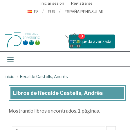
Iniciar sesión
Registrarse
ES
EUR
ESPAÑA PENINSULAR
0
Busqueda avanzada
Toggle navigation
Inicio
Recalde Castells, Andrés
Libros de Recalde Castells, Andrés
Libros
de
Mostrando
libros encontrados.
1
páginas.
Recalde
Castells,