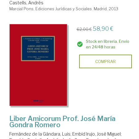
Castells, Andrés
Marcial Pons, Ediciones Jurídicas y Sociales. Madrid, 2013
58,90 €
62,00 €
Stock en librería. Envío
en 24/48 horas
COMPRAR
Liber Amicorum Prof. José María
Gondra Romero
Fernández de la Gándara, Luis
;
Embid Irujo, José Miguel
;