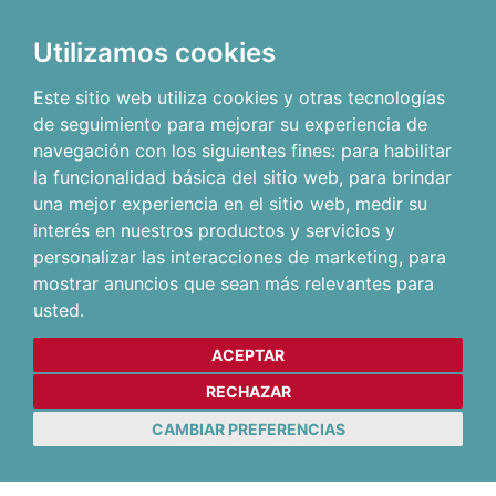
Utilizamos cookies
Este sitio web utiliza cookies y otras tecnologías
de seguimiento para mejorar su experiencia de
navegación con los siguientes fines:
para habilitar
la funcionalidad básica del sitio web
,
para brindar
una mejor experiencia en el sitio web
,
medir su
interés en nuestros productos y servicios y
personalizar las interacciones de marketing
,
para
mostrar anuncios que sean más relevantes para
usted
.
ACEPTAR
RECHAZAR
CAMBIAR PREFERENCIAS