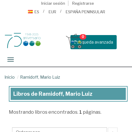
Iniciar sesión
Registrarse
ES
EUR
ESPAÑA PENINSULAR
0
Busqueda avanzada
Toggle navigation
Inicio
Ramidoff, Mario Luiz
Libros de Ramidoff, Mario Luiz
Libros
de
Mostrando
libros encontrados.
1
páginas.
Ramidoff,
Mario