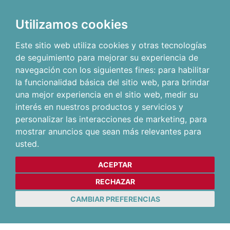
Utilizamos cookies
Este sitio web utiliza cookies y otras tecnologías
de seguimiento para mejorar su experiencia de
navegación con los siguientes fines:
para habilitar
la funcionalidad básica del sitio web
,
para brindar
una mejor experiencia en el sitio web
,
medir su
interés en nuestros productos y servicios y
personalizar las interacciones de marketing
,
para
mostrar anuncios que sean más relevantes para
usted
.
ACEPTAR
RECHAZAR
CAMBIAR PREFERENCIAS