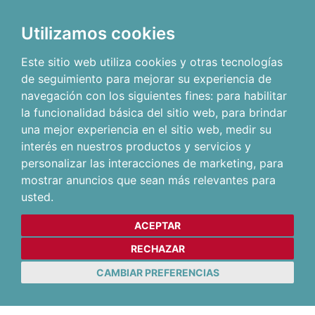
Utilizamos cookies
Este sitio web utiliza cookies y otras tecnologías
de seguimiento para mejorar su experiencia de
navegación con los siguientes fines:
para habilitar
la funcionalidad básica del sitio web
,
para brindar
una mejor experiencia en el sitio web
,
medir su
interés en nuestros productos y servicios y
personalizar las interacciones de marketing
,
para
mostrar anuncios que sean más relevantes para
usted
.
ACEPTAR
RECHAZAR
CAMBIAR PREFERENCIAS