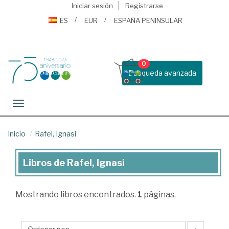
Iniciar sesión
Registrarse
ES
EUR
ESPAÑA PENINSULAR
0
Busqueda avanzada
Toggle navigation
Inicio
Rafel, Ignasi
Libros de Rafel, Ignasi
Libros
de
Mostrando
libros encontrados.
1
páginas.
Rafel,
Ignasi