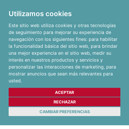
Utilizamos cookies
Este sitio web utiliza cookies y otras tecnologías
de seguimiento para mejorar su experiencia de
navegación con los siguientes fines:
para habilitar
la funcionalidad básica del sitio web
,
para brindar
una mejor experiencia en el sitio web
,
medir su
interés en nuestros productos y servicios y
personalizar las interacciones de marketing
,
para
mostrar anuncios que sean más relevantes para
usted
.
ACEPTAR
RECHAZAR
CAMBIAR PREFERENCIAS