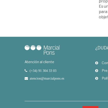
prop
Es un
para 
objet
¿DUD
Atención al cliente
Com
Pre
(+34) 91 304 33 03
Polí
atencion@marcialpons.es