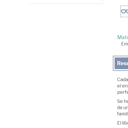
Mate
Em
Res
Cada 
el en
perf
Se ha
de u
famil
El li