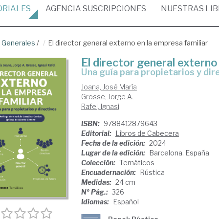
ORIALES
AGENCIA
SUSCRIPCIONES
NUESTRAS
LI
 Generales
/
El director general externo en la empresa familiar
El director general externo
una guía para propietarios y dir
Joana, José María
Grosse, Jorge A.
Rafel, Ignasi
ISBN:
9788412879643
Editorial:
Libros de Cabecera
Fecha de la edición:
2024
Lugar de la edición:
Barcelona. España
Colección:
Temáticos
Encuadernación:
Rústica
Medidas:
24 cm
Nº Pág.:
326
Idiomas:
Español