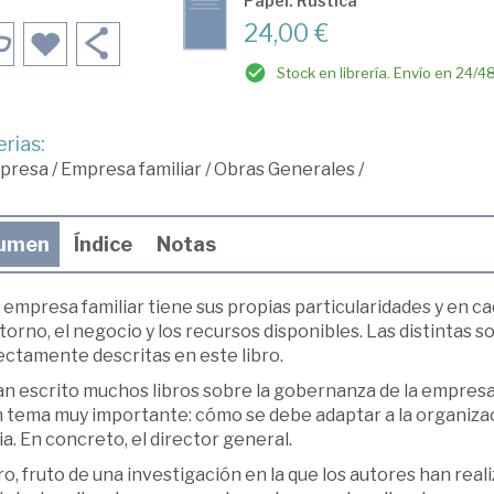
Papel: Rústica
24,00 €
Stock en librería. Envío en 24/4
rias:
presa
/
Empresa familiar
/
Obras Generales
/
umen
Índice
Notas
empresa familiar tiene sus propias particularidades y en ca
torno, el negocio y los recursos disponibles. Las distintas 
ectamente descritas en este libro.
n escrito muchos libros sobre la gobernanza de la empresa 
n tema muy importante: cómo se debe adaptar a la organizac
ia. En concreto, el director general.
bro, fruto de una investigación en la que los autores han rea