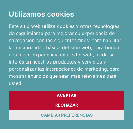
Utilizamos cookies
Este sitio web utiliza cookies y otras tecnologías
de seguimiento para mejorar su experiencia de
navegación con los siguientes fines:
para habilitar
la funcionalidad básica del sitio web
,
para brindar
una mejor experiencia en el sitio web
,
medir su
interés en nuestros productos y servicios y
personalizar las interacciones de marketing
,
para
mostrar anuncios que sean más relevantes para
usted
.
ACEPTAR
RECHAZAR
CAMBIAR PREFERENCIAS