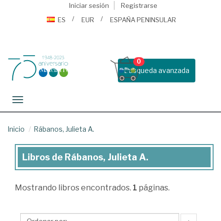
Iniciar sesión
Registrarse
ES
EUR
ESPAÑA PENINSULAR
0
Busqueda avanzada
Toggle navigation
Inicio
Rábanos, Julieta A.
Libros de Rábanos, Julieta A.
Libros
de
Mostrando
libros encontrados.
1
páginas.
Rábanos,
Julieta