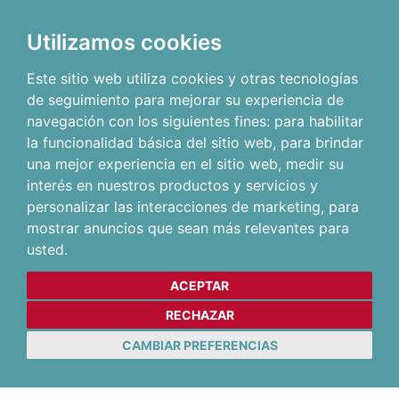
Utilizamos cookies
Este sitio web utiliza cookies y otras tecnologías
de seguimiento para mejorar su experiencia de
navegación con los siguientes fines:
para habilitar
la funcionalidad básica del sitio web
,
para brindar
una mejor experiencia en el sitio web
,
medir su
interés en nuestros productos y servicios y
personalizar las interacciones de marketing
,
para
mostrar anuncios que sean más relevantes para
usted
.
ACEPTAR
RECHAZAR
CAMBIAR PREFERENCIAS