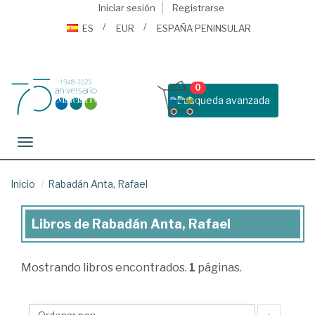
Iniciar sesión
Registrarse
ES
EUR
ESPAÑA PENINSULAR
0
Busqueda avanzada
Toggle navigation
Inicio
Rabadán Anta, Rafael
Libros de Rabadán Anta, Rafael
Libros
de
Mostrando
libros encontrados.
1
páginas.
Rabadán
Anta,