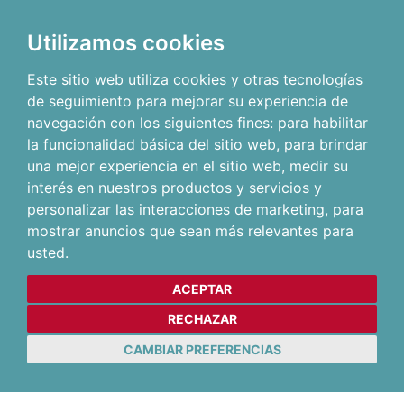
Utilizamos cookies
Este sitio web utiliza cookies y otras tecnologías
de seguimiento para mejorar su experiencia de
navegación con los siguientes fines:
para habilitar
la funcionalidad básica del sitio web
,
para brindar
una mejor experiencia en el sitio web
,
medir su
interés en nuestros productos y servicios y
personalizar las interacciones de marketing
,
para
mostrar anuncios que sean más relevantes para
usted
.
ACEPTAR
RECHAZAR
CAMBIAR PREFERENCIAS