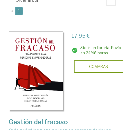
Pedro-
↑
Juan
(current)
«
1
17,95 €
Stock en librería. Envío
en 24/48 horas
COMPRAR
Gestión del fracaso