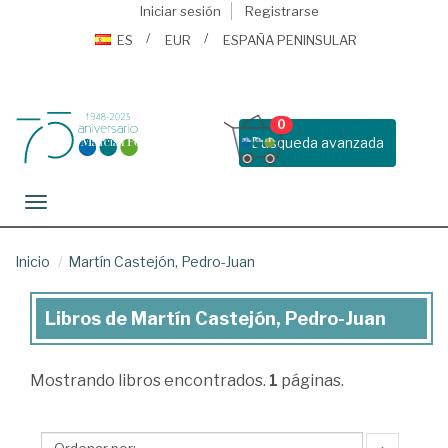
Iniciar sesión
Registrarse
ES
EUR
ESPAÑA PENINSULAR
0
Busqueda avanzada
Toggle navigation
Inicio
Martín Castejón, Pedro-Juan
Libros de Martín Castejón, Pedro-Juan
Libros
de
Mostrando
libros encontrados.
1
páginas.
Martín
Castejón,