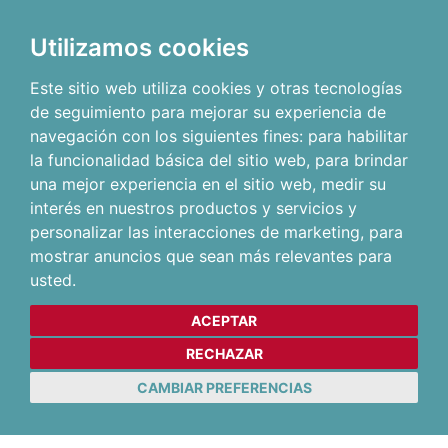
Utilizamos cookies
Este sitio web utiliza cookies y otras tecnologías
de seguimiento para mejorar su experiencia de
navegación con los siguientes fines:
para habilitar
la funcionalidad básica del sitio web
,
para brindar
una mejor experiencia en el sitio web
,
medir su
interés en nuestros productos y servicios y
personalizar las interacciones de marketing
,
para
mostrar anuncios que sean más relevantes para
usted
.
ACEPTAR
RECHAZAR
CAMBIAR PREFERENCIAS