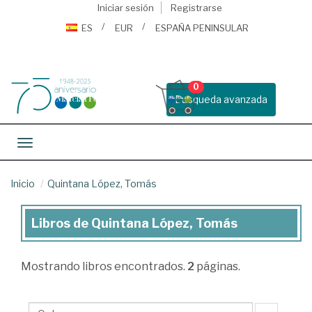
Iniciar sesión
Registrarse
ES
EUR
ESPAÑA PENINSULAR
0
Busqueda avanzada
Toggle navigation
Inicio
Quintana López, Tomás
Libros de Quintana López, Tomás
Libros
de
Mostrando
libros encontrados.
2
páginas.
Quintana
López,