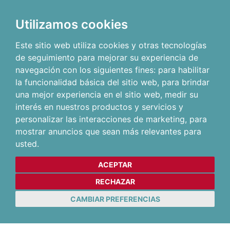
Utilizamos cookies
Este sitio web utiliza cookies y otras tecnologías
de seguimiento para mejorar su experiencia de
navegación con los siguientes fines:
para habilitar
la funcionalidad básica del sitio web
,
para brindar
una mejor experiencia en el sitio web
,
medir su
interés en nuestros productos y servicios y
personalizar las interacciones de marketing
,
para
mostrar anuncios que sean más relevantes para
usted
.
ACEPTAR
RECHAZAR
CAMBIAR PREFERENCIAS