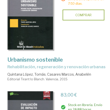
7/10 días.
COMPRAR
Urbanismo sostenible
rehabilitación, regeneración y renovación urbanas
Quintana López, Tomás
;
Casares Marcos, Anabelén
Editorial Tirant lo Blanch. Valencia, 2015
83,00 €
Stock en librería. Envío
en 24/48 horas