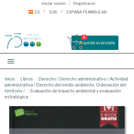
Iniciar sesión
Registrarse
ES
EUR
ESPAÑA PENINSULAR
0
Busqueda avanzada
Toggle navigation
Inicio
Libros
Derecho
/
Derecho administrativo
/
Actividad
administrativa
/
Derecho del medio ambiente. Ordenación del
territorio
/
Evaluación de impacto ambiental y evaluación
estratégica