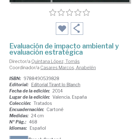
Evaluación de impacto ambiental y
evaluación estratégica
Director/a
Quintana López, Tomás
Coordinador/a
Casares Marcos, Anabelén
ISBN:
9788490539828
Editorial:
Editorial Tirant lo Blanch
Fecha de la edición:
2014
Lugar de la edición:
Valencia. España
Colección:
Tratados
Encuadernación:
Cartoné
Medidas:
24 cm
Nº Pág.:
468
Idiomas:
Español