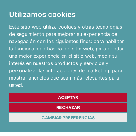
Utilizamos cookies
Este sitio web utiliza cookies y otras tecnologías
de seguimiento para mejorar su experiencia de
navegación con los siguientes fines:
para habilitar
la funcionalidad básica del sitio web
,
para brindar
una mejor experiencia en el sitio web
,
medir su
interés en nuestros productos y servicios y
personalizar las interacciones de marketing
,
para
mostrar anuncios que sean más relevantes para
usted
.
ACEPTAR
RECHAZAR
CAMBIAR PREFERENCIAS