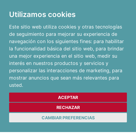
Utilizamos cookies
Este sitio web utiliza cookies y otras tecnologías
de seguimiento para mejorar su experiencia de
navegación con los siguientes fines:
para habilitar
la funcionalidad básica del sitio web
,
para brindar
una mejor experiencia en el sitio web
,
medir su
interés en nuestros productos y servicios y
personalizar las interacciones de marketing
,
para
mostrar anuncios que sean más relevantes para
usted
.
ACEPTAR
RECHAZAR
CAMBIAR PREFERENCIAS