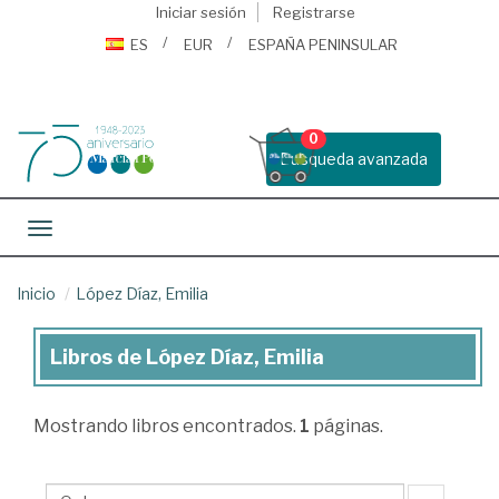
Iniciar sesión
Registrarse
ES
EUR
ESPAÑA PENINSULAR
0
Busqueda avanzada
Toggle navigation
Inicio
López Díaz, Emilia
Libros de López Díaz, Emilia
Libros
de
Mostrando
libros encontrados.
1
páginas.
López
Díaz,