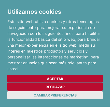
Utilizamos cookies
Este sitio web utiliza cookies y otras tecnologías
de seguimiento para mejorar su experiencia de
navegación con los siguientes fines:
para habilitar
la funcionalidad básica del sitio web
,
para brindar
una mejor experiencia en el sitio web
,
medir su
interés en nuestros productos y servicios y
personalizar las interacciones de marketing
,
para
mostrar anuncios que sean más relevantes para
usted
.
ACEPTAR
RECHAZAR
CAMBIAR PREFERENCIAS