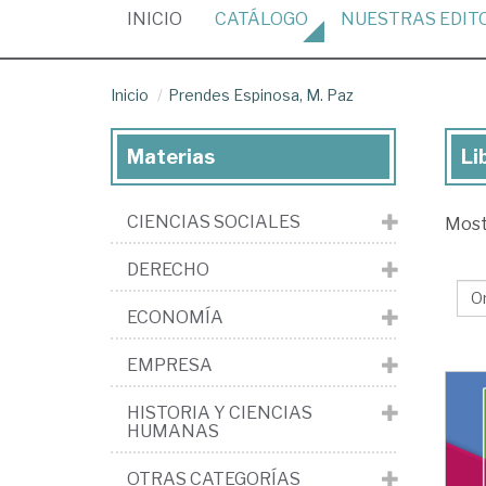
(CURRENT)
INICIO
CATÁLOGO
NUESTRAS
EDIT
Inicio
Prendes Espinosa, M. Paz
Materias
Li
Lib
de
CIENCIAS SOCIALES
Mos
Pr
Esp
DERECHO
M.
ECONOMÍA
Pa
EMPRESA
HISTORIA Y CIENCIAS
HUMANAS
OTRAS CATEGORÍAS