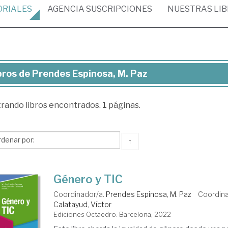
ORIALES
AGENCIA
SUSCRIPCIONES
NUESTRAS
LI
bros de Prendes Espinosa, M. Paz
ros
trando
libros encontrados.
1
páginas.
endes
inosa,
↑
z
Género y TIC
Coordinador/a.
Prendes Espinosa, M. Paz
Coordin
Calatayud, Víctor
Ediciones Octaedro. Barcelona, 2022