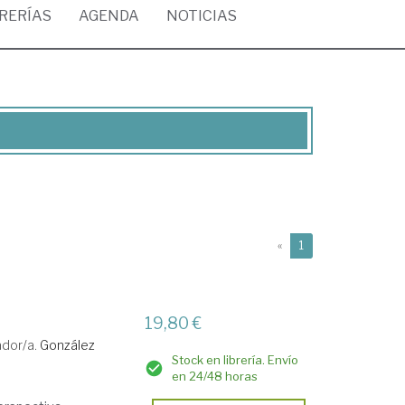
BRERÍAS
AGENDA
NOTICIAS
(current)
«
1
19,80 €
ador/a.
González
Stock en librería. Envío
en 24/48 horas