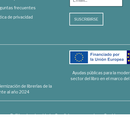
guntas frecuentes
tica de privacidad
SUSCRIBIRSE
Ayudas públicas para la mode
sector del libro en el marco de
rnización de librerías de la
te al año 2024
Política de privacidad
Condiciones generales
Cookies
6 © 1948 - 2018. Librería de Derecho, Economía, Empresa, Ciencias 
Hospedaje y desarrollo
OPTYMA