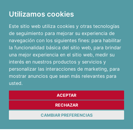
Utilizamos cookies
Este sitio web utiliza cookies y otras tecnologías
de seguimiento para mejorar su experiencia de
navegación con los siguientes fines:
para habilitar
la funcionalidad básica del sitio web
,
para brindar
una mejor experiencia en el sitio web
,
medir su
interés en nuestros productos y servicios y
personalizar las interacciones de marketing
,
para
mostrar anuncios que sean más relevantes para
usted
.
ACEPTAR
RECHAZAR
CAMBIAR PREFERENCIAS