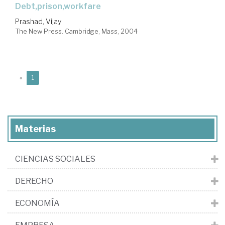
debt,prison,workfare
Prashad, Vijay
The New Press. Cambridge, Mass, 2004
(current)
«
1
Materias
CIENCIAS SOCIALES
DERECHO
ECONOMÍA