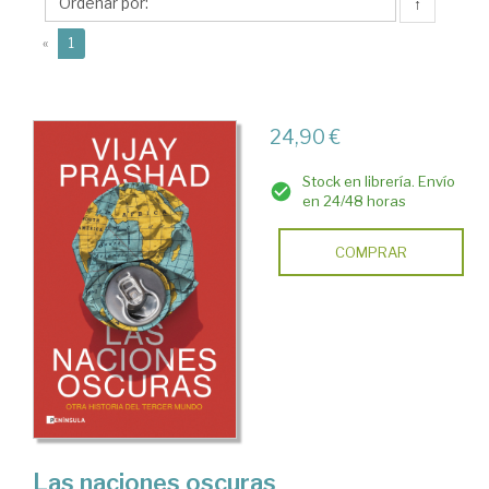
↑
(current)
«
1
24,90 €
Stock en librería. Envío
en 24/48 horas
COMPRAR
Las naciones oscuras