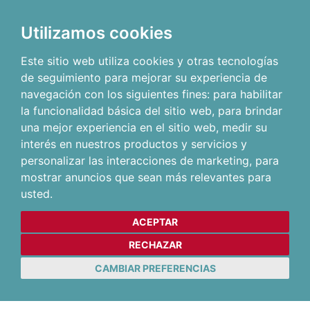
Utilizamos cookies
Este sitio web utiliza cookies y otras tecnologías
de seguimiento para mejorar su experiencia de
navegación con los siguientes fines:
para habilitar
la funcionalidad básica del sitio web
,
para brindar
una mejor experiencia en el sitio web
,
medir su
interés en nuestros productos y servicios y
personalizar las interacciones de marketing
,
para
mostrar anuncios que sean más relevantes para
usted
.
ACEPTAR
RECHAZAR
CAMBIAR PREFERENCIAS