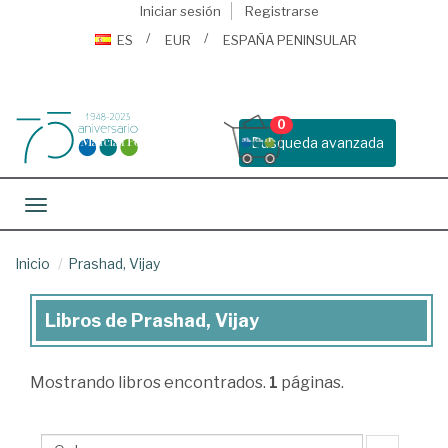
Iniciar sesión
Registrarse
ES
EUR
ESPAÑA PENINSULAR
0
Busqueda avanzada
Toggle navigation
Inicio
Prashad, Vijay
Libros de Prashad, Vijay
Libros
de
Mostrando
libros encontrados.
1
páginas.
Prashad,
Vijay