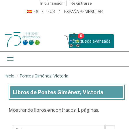
Iniciar sesión
Registrarse
ES
EUR
ESPAÑA PENINSULAR
0
Busqueda avanzada
Toggle navigation
Inicio
Pontes Giménez, Victoria
Libros de Pontes Giménez, Victoria
Libros
de
Mostrando
libros encontrados.
1
páginas.
Pontes
Giménez,