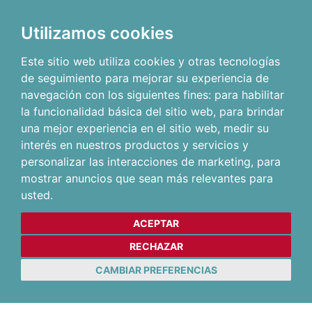
Utilizamos cookies
Este sitio web utiliza cookies y otras tecnologías
de seguimiento para mejorar su experiencia de
navegación con los siguientes fines:
para habilitar
la funcionalidad básica del sitio web
,
para brindar
una mejor experiencia en el sitio web
,
medir su
interés en nuestros productos y servicios y
personalizar las interacciones de marketing
,
para
mostrar anuncios que sean más relevantes para
usted
.
ACEPTAR
RECHAZAR
CAMBIAR PREFERENCIAS