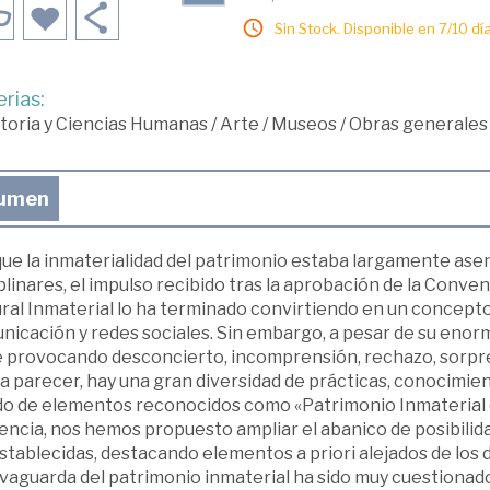
Sin Stock. Disponible en 7/10 día
rias:
toria y Ciencias Humanas
/
Arte
/
Museos
/
Obras generales
umen
ue la inmaterialidad del patrimonio estaba largamente ase
plinares, el impulso recibido tras la aprobación de la Conve
ural Inmaterial lo ha terminado convirtiendo en un concept
nicación y redes sociales. Sin embargo, a pesar de su enor
 provocando desconcierto, incomprensión, rechazo, sorpresa 
a parecer, hay una gran diversidad de prácticas, conocimie
ado de elementos reconocidos como «Patrimonio Inmaterial 
ncia, nos hemos propuesto ampliar el abanico de posibilida
tablecidas, destacando elementos a priori alejados de los 
alvaguarda del patrimonio inmaterial ha sido muy cuestiona