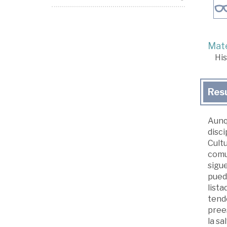
Mate
His
Res
Aunq
disci
Cult
comu
sigue
pued
list
tende
prees
la s