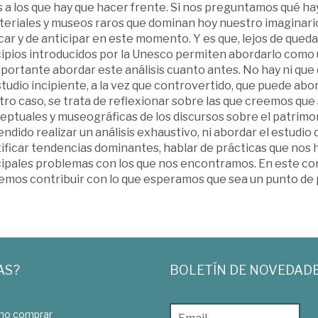
s a los que hay que hacer frente. Si nos preguntamos qué h
teriales y museos raros que dominan hoy nuestro imaginari
ar y de anticipar en este momento. Y es que, lejos de quedar
cipios introducidos por la Unesco permiten abordarlo como 
mportante abordar este análisis cuanto antes. No hay ni qu
tudio incipiente, a la vez que controvertido, que puede abo
ro caso, se trata de reflexionar sobre las que creemos que 
eptuales y museográficas de los discursos sobre el patrim
ndido realizar un análisis exhaustivo, ni abordar el estudio
ificar tendencias dominantes, hablar de prácticas que nos 
cipales problemas con los que nos encontramos. En este con
emos contribuir con lo que esperamos que sea un punto de p
AS?
BOLETÍN DE NOVEDAD
o comprar