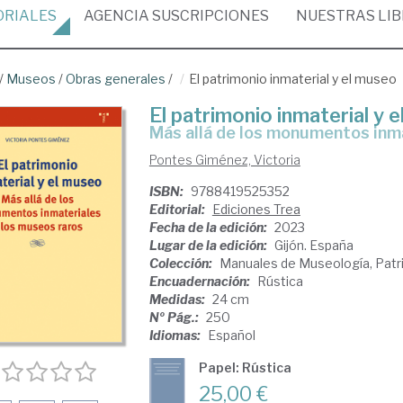
ORIALES
AGENCIA
SUSCRIPCIONES
NUESTRAS
LI
/
Museos
/
Obras generales
/
El patrimonio inmaterial y el museo
El patrimonio inmaterial y 
más allá de los monumentos inm
Pontes Giménez, Victoria
ISBN:
9788419525352
Editorial:
Ediciones Trea
Fecha de la edición:
2023
Lugar de la edición:
Gijón. España
Colección:
Manuales de Museología, Patri
Encuadernación:
Rústica
Medidas:
24 cm
Nº Pág.:
250
Idiomas:
Español
Papel: Rústica
25,00 €