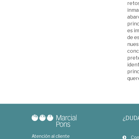
reto
inma
abarc
prin
es i
de es
nuest
conc
prete
ident
prin
quer
¿DUD
Atención al cliente
Com