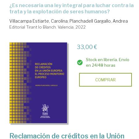
¿es necesaria una ley integral para luchar contra la
trata y la explotación de seres humanos?
Villacampa Estiarte, Carolina
;
Planchadell Gargallo, Andrea
Editorial Tirant lo Blanch. Valencia, 2022
33,00 €
Stock en librería. Envío
en 24/48 horas
COMPRAR
Reclamación de créditos en la Unión