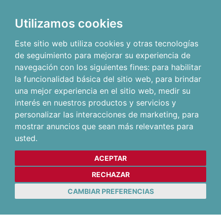
Utilizamos cookies
Este sitio web utiliza cookies y otras tecnologías
de seguimiento para mejorar su experiencia de
navegación con los siguientes fines:
para habilitar
la funcionalidad básica del sitio web
,
para brindar
una mejor experiencia en el sitio web
,
medir su
interés en nuestros productos y servicios y
personalizar las interacciones de marketing
,
para
mostrar anuncios que sean más relevantes para
usted
.
ACEPTAR
RECHAZAR
CAMBIAR PREFERENCIAS