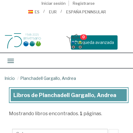
Iniciar sesión
Registrarse
ES
EUR
ESPAÑA PENINSULAR
0
Busqueda avanzada
Toggle navigation
Inicio
Planchadell Gargallo, Andrea
Libros de Planchadell Gargallo, Andrea
Libros
de
Mostrando
libros encontrados.
1
páginas.
Planchadell
Gargallo,