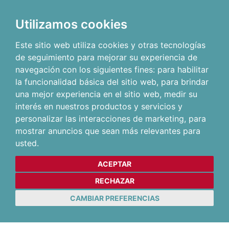
Utilizamos cookies
Este sitio web utiliza cookies y otras tecnologías
de seguimiento para mejorar su experiencia de
navegación con los siguientes fines:
para habilitar
la funcionalidad básica del sitio web
,
para brindar
una mejor experiencia en el sitio web
,
medir su
interés en nuestros productos y servicios y
personalizar las interacciones de marketing
,
para
mostrar anuncios que sean más relevantes para
usted
.
ACEPTAR
RECHAZAR
CAMBIAR PREFERENCIAS