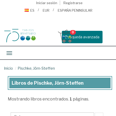
Iniciar sesión
Registrarse
ES
EUR
ESPAÑA PENINSULAR
0
Busqueda avanzada
Toggle navigation
Inicio
Pischke, Jörn-Steffen
Libros de Pischke, Jörn-Steffen
Libros
de
Mostrando
libros encontrados.
1
páginas.
Pischke,
Jörn-