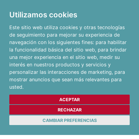
Utilizamos cookies
Este sitio web utiliza cookies y otras tecnologías
de seguimiento para mejorar su experiencia de
navegación con los siguientes fines:
para habilitar
la funcionalidad básica del sitio web
,
para brindar
una mejor experiencia en el sitio web
,
medir su
interés en nuestros productos y servicios y
personalizar las interacciones de marketing
,
para
mostrar anuncios que sean más relevantes para
usted
.
ACEPTAR
RECHAZAR
CAMBIAR PREFERENCIAS