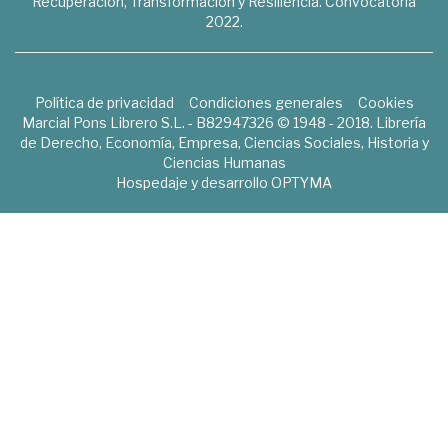
Recuperación, Transformación y Resiliencia. Convocatoria
2022.
Política de privacidad
Condiciones generales
Cookies
Marcial Pons Librero S.L. - B82947326 © 1948 - 2018. Librería
de Derecho, Economía, Empresa, Ciencias Sociales, Historia y
Ciencias Humanas
Hospedaje y desarrollo
OPTYMA