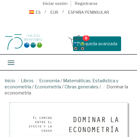
Iniciar sesión
Registrarse
ES
EUR
ESPAÑA PENINSULAR
0
Busqueda avanzada
Toggle navigation
Inicio
Libros
Economía
/
Matemáticas. Estadística y
econometría
/
Econometría
/
Obras generales
/
Dominar la
econometría