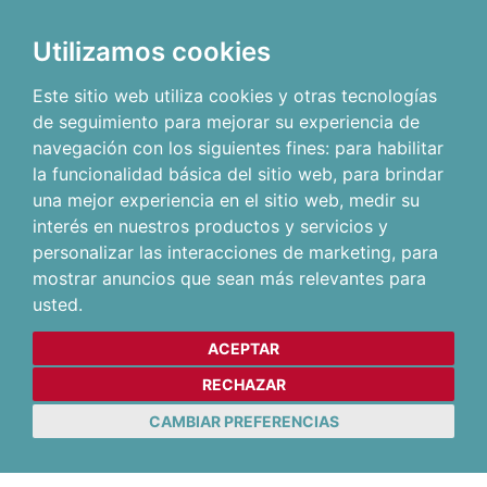
Utilizamos cookies
Este sitio web utiliza cookies y otras tecnologías
de seguimiento para mejorar su experiencia de
navegación con los siguientes fines:
para habilitar
la funcionalidad básica del sitio web
,
para brindar
una mejor experiencia en el sitio web
,
medir su
interés en nuestros productos y servicios y
personalizar las interacciones de marketing
,
para
mostrar anuncios que sean más relevantes para
usted
.
ACEPTAR
RECHAZAR
CAMBIAR PREFERENCIAS