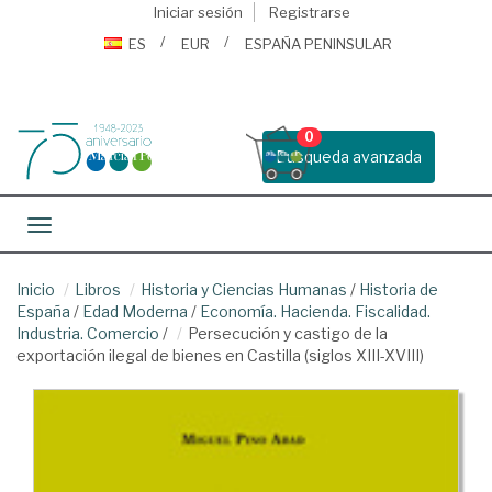
Iniciar sesión
Registrarse
ES
EUR
ESPAÑA PENINSULAR
0
Busqueda avanzada
Toggle navigation
Inicio
Libros
Historia y Ciencias Humanas
/
Historia de
España
/
Edad Moderna
/
Economía. Hacienda. Fiscalidad.
Industria. Comercio
/
Persecución y castigo de la
exportación ilegal de bienes en Castilla (siglos XIII-XVIII)