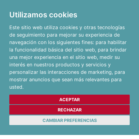
Utilizamos cookies
Este sitio web utiliza cookies y otras tecnologías
de seguimiento para mejorar su experiencia de
navegación con los siguientes fines:
para habilitar
la funcionalidad básica del sitio web
,
para brindar
una mejor experiencia en el sitio web
,
medir su
interés en nuestros productos y servicios y
personalizar las interacciones de marketing
,
para
mostrar anuncios que sean más relevantes para
usted
.
ACEPTAR
RECHAZAR
CAMBIAR PREFERENCIAS