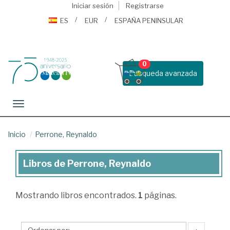
Iniciar sesión
Registrarse
ES
EUR
ESPAÑA PENINSULAR
0
Busqueda avanzada
Toggle navigation
Inicio
Perrone, Reynaldo
Libros de Perrone, Reynaldo
Libros
de
Mostrando
libros encontrados.
1
páginas.
Perrone,
Reynaldo