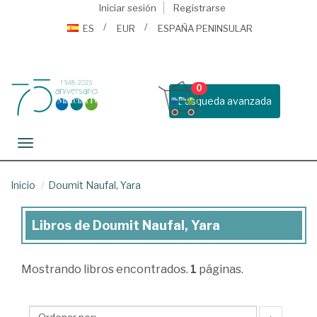
Iniciar sesión
Registrarse
ES
EUR
ESPAÑA PENINSULAR
0
Busqueda avanzada
Toggle navigation
Inicio
Doumit Naufal, Yara
Libros de Doumit Naufal, Yara
Libros
de
Mostrando
libros encontrados.
1
páginas.
Doumit
Naufal,