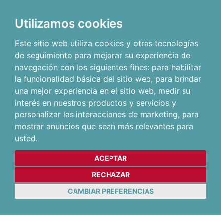
Utilizamos cookies
Este sitio web utiliza cookies y otras tecnologías
de seguimiento para mejorar su experiencia de
navegación con los siguientes fines:
para habilitar
la funcionalidad básica del sitio web
,
para brindar
una mejor experiencia en el sitio web
,
medir su
interés en nuestros productos y servicios y
personalizar las interacciones de marketing
,
para
mostrar anuncios que sean más relevantes para
usted
.
ACEPTAR
RECHAZAR
CAMBIAR PREFERENCIAS