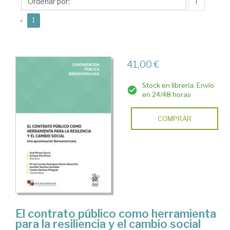
Juan
↑
José
(current)
«
1
41,00 €
Stock en librería. Envío
en 24/48 horas
COMPRAR
El contrato público como herramienta
para la resiliencia y el cambio social