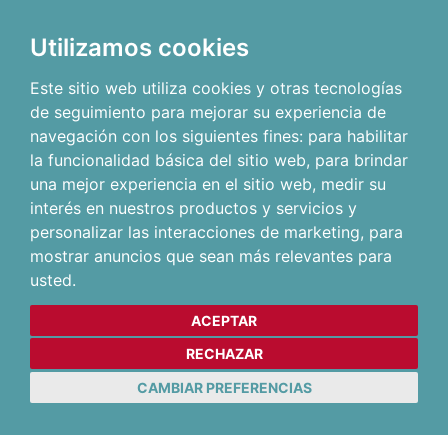
Utilizamos cookies
Este sitio web utiliza cookies y otras tecnologías
de seguimiento para mejorar su experiencia de
navegación con los siguientes fines:
para habilitar
la funcionalidad básica del sitio web
,
para brindar
una mejor experiencia en el sitio web
,
medir su
interés en nuestros productos y servicios y
personalizar las interacciones de marketing
,
para
mostrar anuncios que sean más relevantes para
usted
.
ACEPTAR
RECHAZAR
CAMBIAR PREFERENCIAS