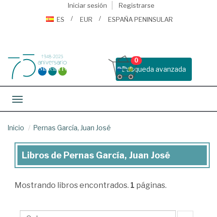
Iniciar sesión
Registrarse
ES
EUR
ESPAÑA PENINSULAR
0
Busqueda avanzada
Toggle navigation
Inicio
Pernas García, Juan José
Libros de Pernas García, Juan José
Libros
de
Mostrando
libros encontrados.
1
páginas.
Pernas
García,