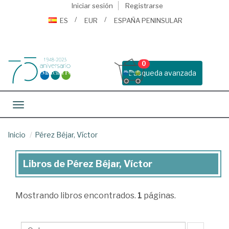
Iniciar sesión
Registrarse
ES
EUR
ESPAÑA PENINSULAR
0
Busqueda avanzada
Toggle navigation
Inicio
Pérez Béjar, Víctor
Libros de Pérez Béjar, Víctor
Libros
de
Mostrando
libros encontrados.
1
páginas.
Pérez
Béjar,