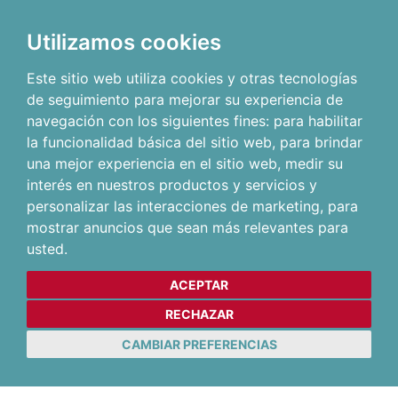
Utilizamos cookies
Este sitio web utiliza cookies y otras tecnologías
de seguimiento para mejorar su experiencia de
navegación con los siguientes fines:
para habilitar
la funcionalidad básica del sitio web
,
para brindar
una mejor experiencia en el sitio web
,
medir su
interés en nuestros productos y servicios y
personalizar las interacciones de marketing
,
para
mostrar anuncios que sean más relevantes para
usted
.
ACEPTAR
RECHAZAR
CAMBIAR PREFERENCIAS