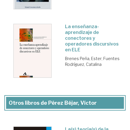
La enseñanza-
aprendizaje de
conectores y
operadores discursivos
en ELE
Brenes Peña, Ester
;
Fuentes
Rodríguez, Catalina
Otros libros de Pérez Béjar, Víctor
La(s) teoría(s) de la