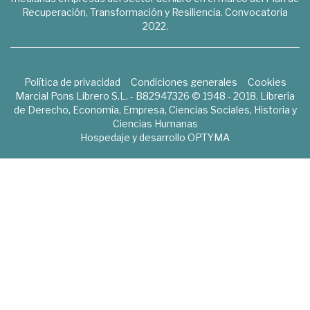
Recuperación, Transformación y Resiliencia. Convocatoria
2022.
Política de privacidad
Condiciones generales
Cookies
Marcial Pons Librero S.L. - B82947326 © 1948 - 2018. Librería
de Derecho, Economía, Empresa, Ciencias Sociales, Historia y
Ciencias Humanas
Hospedaje y desarrollo
OPTYMA