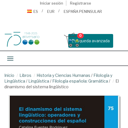
Iniciar sesión
Registrarse
ES
EUR
ESPAÑA PENINSULAR
0
Busqueda avanzada
Toggle navigation
Inicio
Libros
Historia y Ciencias Humanas
/
Filología y
Lingüística
/
Lingüística
/
Filología española: Gramática
/
El
dinamismo del sistema lingüístico