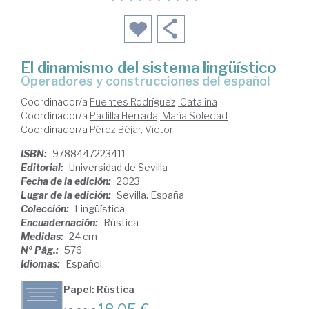
El dinamismo del sistema lingüístico
operadores y construcciones del español
Coordinador/a
Fuentes Rodríguez, Catalina
Coordinador/a
Padilla Herrada, María Soledad
Coordinador/a
Pérez Béjar, Víctor
ISBN:
9788447223411
Editorial:
Universidad de Sevilla
Fecha de la edición:
2023
Lugar de la edición:
Sevilla. España
Colección:
Lingüística
Encuadernación:
Rústica
Medidas:
24 cm
Nº Pág.:
576
Idiomas:
Español
Papel: Rústica