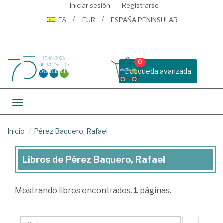
Iniciar sesión
Registrarse
ES
EUR
ESPAÑA PENINSULAR
0
Busqueda avanzada
Toggle navigation
Inicio
Pérez Baquero, Rafael
Libros de Pérez Baquero, Rafael
Libros
de
Mostrando
libros encontrados.
1
páginas.
Pérez
Baquero,