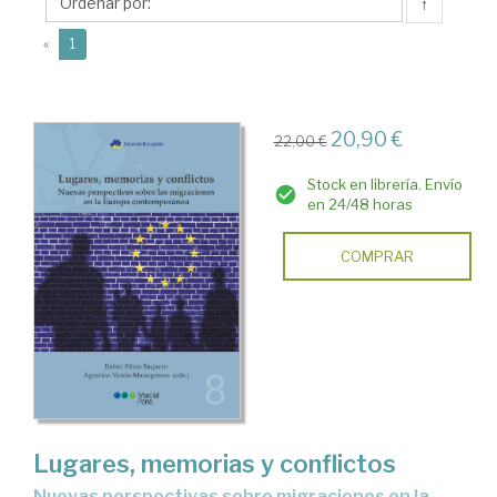
Rafael
↑
(current)
«
1
20,90 €
22,00 €
Stock en librería. Envío
en 24/48 horas
COMPRAR
Lugares, memorias y conflictos
nuevas perspectivas sobre migraciones en la