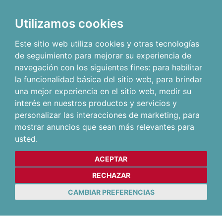
Utilizamos cookies
Este sitio web utiliza cookies y otras tecnologías
de seguimiento para mejorar su experiencia de
navegación con los siguientes fines:
para habilitar
la funcionalidad básica del sitio web
,
para brindar
una mejor experiencia en el sitio web
,
medir su
interés en nuestros productos y servicios y
personalizar las interacciones de marketing
,
para
mostrar anuncios que sean más relevantes para
usted
.
ACEPTAR
RECHAZAR
CAMBIAR PREFERENCIAS