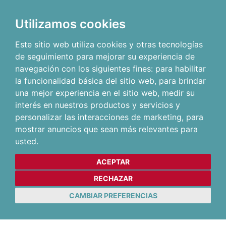
Utilizamos cookies
Este sitio web utiliza cookies y otras tecnologías
de seguimiento para mejorar su experiencia de
navegación con los siguientes fines:
para habilitar
la funcionalidad básica del sitio web
,
para brindar
una mejor experiencia en el sitio web
,
medir su
interés en nuestros productos y servicios y
personalizar las interacciones de marketing
,
para
mostrar anuncios que sean más relevantes para
usted
.
ACEPTAR
RECHAZAR
CAMBIAR PREFERENCIAS