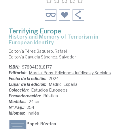
Terrifying Europe
history and Memory of Terrorism in
European Identity
Editor/a
Pérez Baquero, Rafael
Editor/a
Cayuela Sánchez, Salvador
ISBN:
9788413818177
Editorial:
Marcial Pons, Ediciones Jurídicas y Sociales
Fecha de la edición:
2024
Lugar de la edición:
Madrid. España
Colección:
Estudios Europeos
Encuadernación:
Rústica
Medidas:
24 cm
Nº Pág.:
254
Idiomas:
Inglés
Papel: Rústica