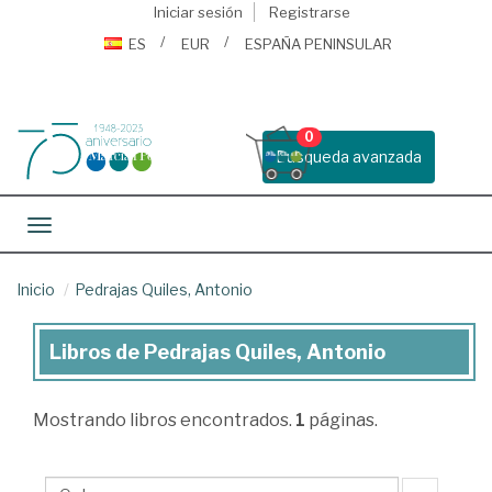
Iniciar sesión
Registrarse
ES
EUR
ESPAÑA PENINSULAR
0
Busqueda avanzada
Toggle navigation
Inicio
Pedrajas Quiles, Antonio
Libros de Pedrajas Quiles, Antonio
Libros
de
Mostrando
libros encontrados.
1
páginas.
Pedrajas
Quiles,