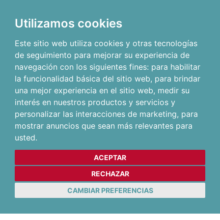
Utilizamos cookies
Este sitio web utiliza cookies y otras tecnologías
de seguimiento para mejorar su experiencia de
navegación con los siguientes fines:
para habilitar
la funcionalidad básica del sitio web
,
para brindar
una mejor experiencia en el sitio web
,
medir su
interés en nuestros productos y servicios y
personalizar las interacciones de marketing
,
para
mostrar anuncios que sean más relevantes para
usted
.
ACEPTAR
RECHAZAR
CAMBIAR PREFERENCIAS